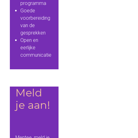
programma
Goede
voorbereiding
van de
gesprekken
Open en
eerlijke
communicatie
Meld
je aan!
Mentee, meld je