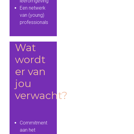
leeromgeving
Een netwerk
van (young)
professionals
Wat
wordt
er van
jou
verwacht?
Commitment
aan het