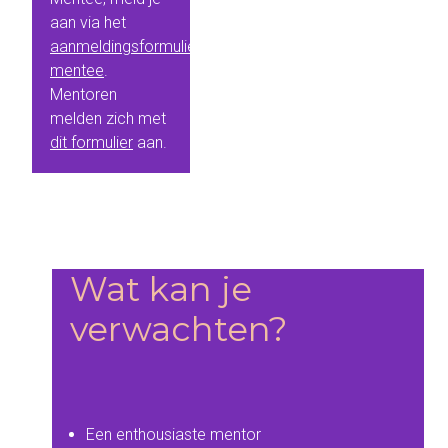
aan via het
aanmeldingsformulier
mentee
.
Mentoren
melden zich met
dit formulier
aan.
Wat kan je
verwachten?
Een enthousiaste mentor