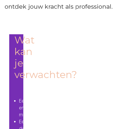
ontdek jouw kracht als professional.
Wat
kan
je
verwachten?
Een
enthousiaste
mentor
Een
digitale