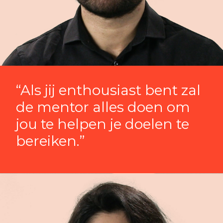
“Als jij enthousiast bent zal
de mentor alles doen om
jou te helpen je doelen te
bereiken.”