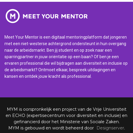
Meet Your Mentor is een digitaal mentoringplatform dat jongeren
met een niet-westerse achtergrond ondersteunt in hun overgang
naar de arbeidsmarkt. Ben jij student en op zoek naar een
sparringpartner in jouw oriëntatie op een baan? Of ben je een
ervaren professional die wil bijdragen aan diversiteit en inclusie op
de arbeidsmarkt? Ontmoet elkaar, bespreek uitdagingen en
kansen en ontdek jouw kracht als professional.
MYM is oorspronkelijk een project van de Vrije Universiteit
en ECHO (expertisecentrum voor diversiteit en inclusie) en
gefinancierd door het Ministerie van Sociale Zaken.
MYM is gebouwd en wordt beheerd door
Designserver
.